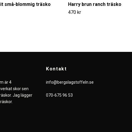
it små-blommig träsko
Harry brun ranch träsko
470 kr
Kontakt
om är 4
info@bergslagstoffeln.se
llverkat skor sen
räskor. Jag lägger
070-675 96 53
räskor.