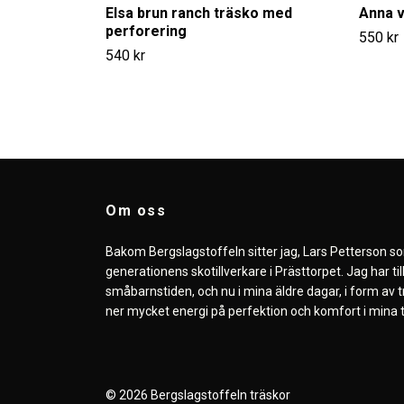
Elsa brun ranch träsko med
Anna v
perforering
550 kr
540 kr
Om oss
Bakom Bergslagstoffeln sitter jag, Lars Petterson s
generationens skotillverkare i Prästtorpet. Jag har ti
småbarnstiden, och nu i mina äldre dagar, i form av t
ner mycket energi på perfektion och komfort i mina t
© 2026 Bergslagstoffeln träskor