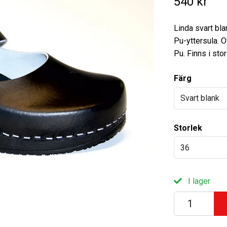
540 kr
Linda svart bla
Pu-yttersula. 
Pu. Finns i sto
Färg
Svart blank
Storlek
36
I lager